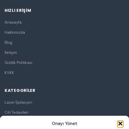
HIZLI ERIŞIM
Anasayfa
Hakkımızda
Blog
İletişim
Gizlilik Politikası
KVKK
KATEGORILER
Lazer Epilasyon
Cilt Tedavileri
Lazerle Cilt Tedavileri
Onayı Yönet