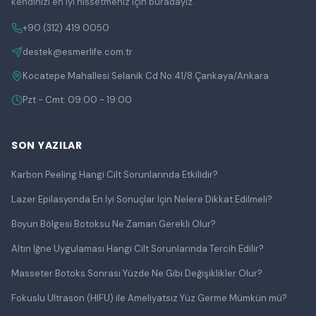
kendinizi en iyi hissetmeniz için buradayız.
+90 (312) 419 0050
destek@esmerlife.com.tr
Kocatepe Mahallesi Selanik Cd No:41/8 Çankaya/Ankara
Pzt - Cmt: 09:00 - 19:00
SON YAZILAR
Karbon Peeling Hangi Cilt Sorunlarında Etkilidir?
Lazer Epilasyonda En İyi Sonuçlar İçin Nelere Dikkat Edilmeli?
Boyun Bölgesi Botoksu Ne Zaman Gerekli Olur?
Altın İğne Uygulaması Hangi Cilt Sorunlarında Tercih Edilir?
Masseter Botoks Sonrası Yüzde Ne Gibi Değişiklikler Olur?
Fokuslu Ultrason (HIFU) ile Ameliyatsız Yüz Germe Mümkün mü?