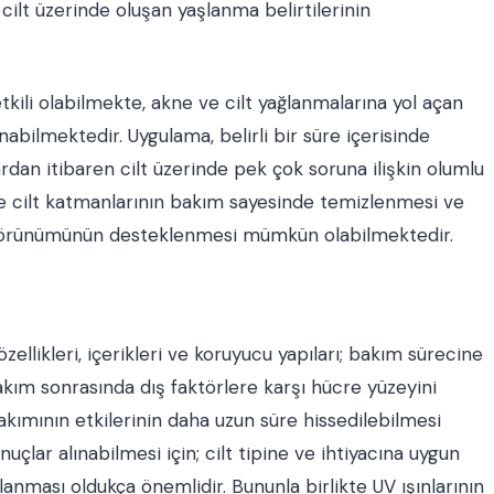
ilt üzerinde oluşan yaşlanma belirtilerinin
tkili olabilmekte, akne ve cilt yağlanmalarına yol açan
unabilmektedir. Uygulama, belirli bir süre içerisinde
ardan itibaren cilt üzerinde pek çok soruna ilişkin olumlu
 ile cilt katmanlarının bakım sayesinde temizlenmesi ve
t görünümünün desteklenmesi mümkün olabilmektedir.
zellikleri, içerikleri ve koruyucu yapıları; bakım sürecine
akım sonrasında dış faktörlere karşı hücre yüzeyini
bakımının etkilerinin daha uzun süre hissedilebilmesi
lar alınabilmesi için; cilt tipine ve ihtiyacına uygun
ulanması oldukça önemlidir. Bununla birlikte UV ışınlarının