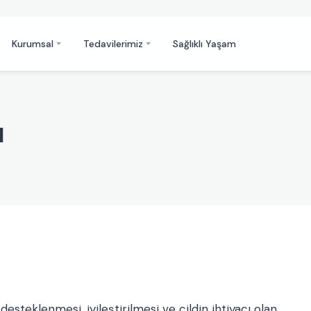
Kurumsal
Tedavilerimiz
Sağlıklı Yaşam
ı
 desteklenmesi, iyileştirilmesi ve cildin ihtiyacı olan