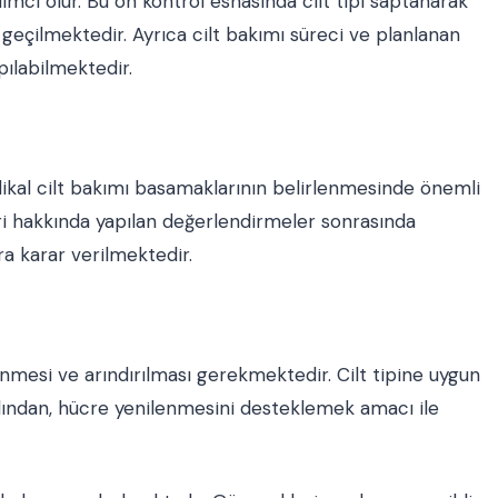
dımcı olur. Bu ön kontrol esnasında cilt tipi saptanarak
eçilmektedir. Ayrıca cilt bakımı süreci ve planlanan
ılabilmektedir.
edikal cilt bakımı basamaklarının belirlenmesinde önemli
leri hakkında yapılan değerlendirmeler sonrasında
a karar verilmektedir.
enmesi ve arındırılması gerekmektedir. Cilt tipine uygun
rdından, hücre yenilenmesini desteklemek amacı ile