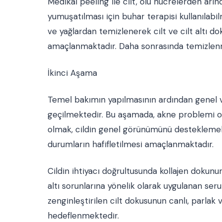
Medikal peeling ile cilt, ölü hücrelerden arın
yumuşatılması için buhar terapisi kullanılabi
ve yağlardan temizlenerek cilt ve cilt altı
amaçlanmaktadır. Daha sonrasında temizlenm
İkinci Aşama
Temel bakımın yapılmasının ardından genel 
geçilmektedir. Bu aşamada, akne problemi ol
olmak, cildin genel görünümünü desteklemek
durumların hafifletilmesi amaçlanmaktadır.
Cildin ihtiyacı doğrultusunda kollajen dokunun 
altı sorunlarına yönelik olarak uygulanan seru
zenginleştirilen cilt dokusunun canlı, parla
hedeflenmektedir.