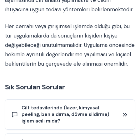
aşamasında cilt analizi yapılmakta ve cildin
ihtiyacına uygun tedavi yöntemleri belirlenmektedir.
Her cerrahi veya girişimsel işlemde olduğu gibi, bu
tür uygulamalarda da sonuçların kişiden kişiye
değişebileceği unutulmamalıdır. Uygulama öncesinde
hekimle ayrıntılı değerlendirme yapılması ve kişisel
beklentilerin bu çerçevede ele alınması önemlidir.
Sık Sorulan Sorular
Cilt tedavilerinde (lazer, kimyasal
peeling, ben aldırma, dövme sildirme)
işlem acılı mıdır?
Ağrı hissi; uygulamanın türüne (ör. lazerle leke/akne/kılcal