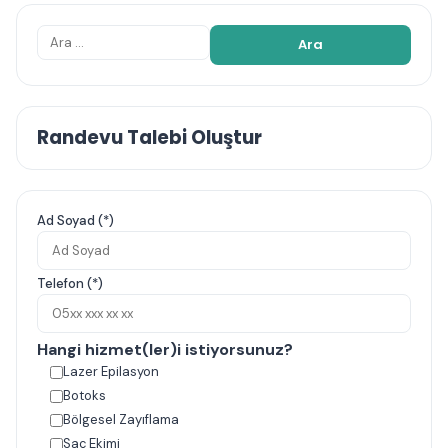
göre değişir. Bu nedenle işlem öncesi ayrıntılı
değerlendirme ve doğru endikasyon seçimi önem taşır.
Arama:
Randevu Talebi Oluştur
Ad Soyad (*)
Telefon (*)
Hangi hizmet(ler)i istiyorsunuz?
Lazer Epilasyon
Botoks
Bölgesel Zayıflama
Saç Ekimi