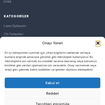
KVKK
KATEGORILER
Lazer Epilasyon
Cilt Tedavileri
Lazerle Cilt Tedavileri
Onayı Yönet
Ameliyatsız Cilt Germe
En iyi deneyimleri sunmak için, cihaz bilgilerini saklamak ve/veya
bunlara erişmek amacıyla çerezler gibi teknolojiler kullanıyoruz. Bu
Bölgesel Zayıflama
teknolojilere izin vermek, bu sitedeki tarama davranışı veya benzersiz
kimlikler gibi verileri işlememize izin verecektir. Onay vermemek veya
Botoks
onayı geri çekmek, belirli özellikleri ve işlevleri olumsuz etkileyebilir.
Cilt Dolgusu
Kabul et
Saç Ekimi
Reddet
Tercihleri görüntüle
© 2026 Özel Esmer Life Poliklinik. Tüm hakları saklıdır.