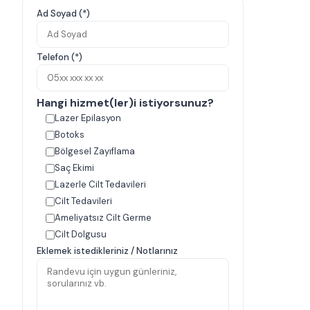
Ad Soyad (*)
Telefon (*)
Hangi hizmet(ler)i istiyorsunuz?
Lazer Epilasyon
Botoks
Bölgesel Zayıflama
Saç Ekimi
Lazerle Cilt Tedavileri
Cilt Tedavileri
Ameliyatsız Cilt Germe
Cilt Dolgusu
Eklemek istedikleriniz / Notlarınız