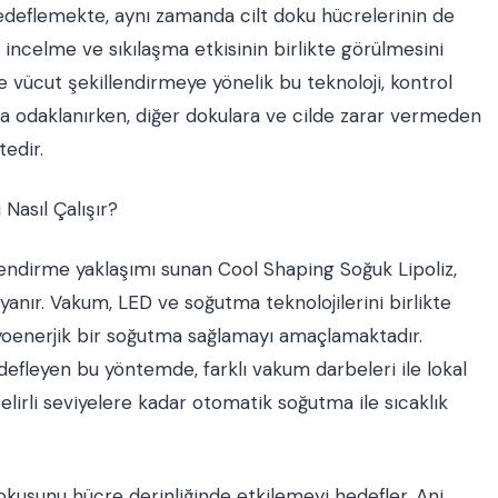
 hedeflemekte, aynı zamanda cilt doku hücrelerinin de
 incelme ve sıkılaşma etkisinin birlikte görülmesini
 vücut şekillendirmeye yönelik bu teknoloji, kontrol
una odaklanırken, diğer dokulara ve cilde zarar vermeden
edir.
Nasıl Çalışır?
lendirme yaklaşımı sunan Cool Shaping Soğuk Lipoliz,
yanır. Vakum, LED ve soğutma teknolojilerini birlikte
iyoenerjik bir soğutma sağlamayı amaçlamaktadır.
defleyen bu yöntemde, farklı vakum darbeleri ile lokal
belirli seviyelere kadar otomatik soğutma ile sıcaklık
 dokusunu hücre derinliğinde etkilemeyi hedefler. Ani