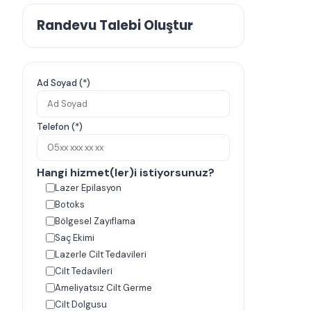
Randevu Talebi Oluştur
Ad Soyad (*)
Telefon (*)
Hangi hizmet(ler)i istiyorsunuz?
Lazer Epilasyon
Botoks
Bölgesel Zayıflama
Saç Ekimi
Lazerle Cilt Tedavileri
Cilt Tedavileri
Ameliyatsız Cilt Germe
Cilt Dolgusu