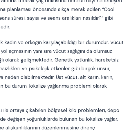
l altında tutarak yağ dokusunu dondurmayı hedefleyen
lama planlaması öncesinde sıkça merak edilen “Cool
ans süresi, sayısı ve seans aralıkları nasıldır?” gibi
edir.
 kadın ve erkeğin karşılaşabildiği bir durumdur. Vücut
l açmasının yanı sıra vücut sağlığını da olumsuz
lı olarak gelişmektedir. Genetik yatkınlık, hareketsiz
izlikleri ve psikolojik etkenler gibi birçok unsur,
 neden olabilmektedir. Üst vücut, alt karın, karın,
len bu durum, lokalize yağlanma problemi olarak
 ile ortaya çıkabilen bölgesel kilo problemleri, depo
erde değişen yoğunluklarda bulunan bu lokalize yağlar,
me alışkanlıklarının düzenlenmesine direnç