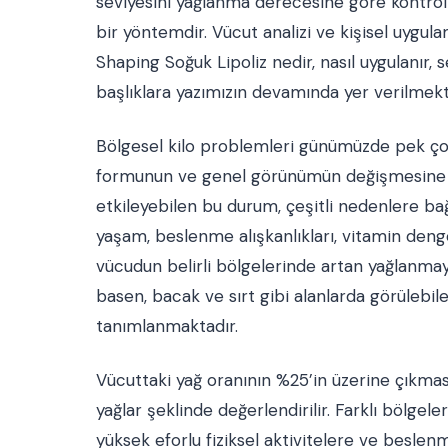
seviyesini yağlanma derecesine göre kontro
bir yöntemdir. Vücut analizi ve kişisel uygu
Shaping Soğuk Lipoliz nedir, nasıl uygulanır, se
başlıklara yazımızın devamında yer verilmekt
Bölgesel kilo problemleri günümüzde pek çok
formunun ve genel görünümün değişmesine yo
etkileyebilen bu durum, çeşitli nedenlere bağ
yaşam, beslenme alışkanlıkları, vitamin denges
vücudun belirli bölgelerinde artan yağlanmaya
basen, bacak ve sırt gibi alanlarda görülebi
tanımlanmaktadır.
Vücuttaki yağ oranının %25’in üzerine çıkması
yağlar şeklinde değerlendirilir. Farklı bölgel
yüksek eforlu fiziksel aktivitelere ve beslen