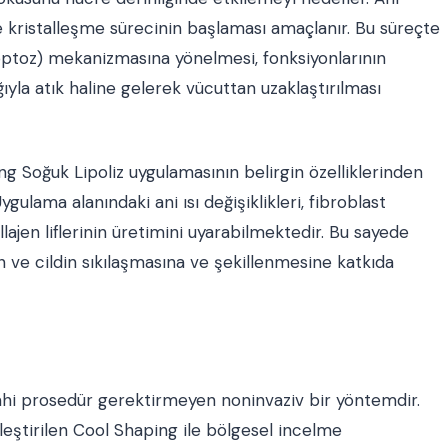
 kristalleşme sürecinin başlaması amaçlanır. Bu süreçte
optoz) mekanizmasına yönelmesi, fonksiyonlarının
ıyla atık haline gelerek vücuttan uzaklaştırılması
ng Soğuk Lipoliz uygulamasının belirgin özelliklerinden
ygulama alanındaki ani ısı değişiklikleri, fibroblast
llajen liflerinin üretimini uyarabilmektedir. Bu sayede
n ve cildin sıkılaşmasına ve şekillenmesine katkıda
ahi prosedür gerektirmeyen noninvaziv bir yöntemdir.
leştirilen Cool Shaping ile bölgesel incelme