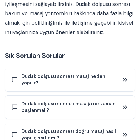
iyileşmesini sağlayabilirsiniz. Dudak dolgusu sonrası
bakım ve masaj yöntemleri hakkında daha fazla bilgi
almak için polikliniğimiz ile iletişime geçebilir, kişisel
ihtiyaçlarınıza uygun öneriler alabilirsiniz.
Sık Sorulan Sorular
Dudak dolgusu sonrası masaj neden
yapılır?
Dudak dolgusu sonrası masajın temel amacı, dolgu
Dudak dolgusu sonrası masaja ne zaman
materyalinin dudak dokusu içinde daha homojen
başlanmalı?
dağılmasına yardımcı olmak ve küçük
düzensizlik/asimetri riskini azaltmaktır. Enjeksiyon sonrası
bazı bölgelerde dolgu yoğunluğu artabilir; nazik masaj bu
Masaj genellikle işlemden hemen sonra önerilmez; ilk
Dudak dolgusu sonrası doğru masaj nasıl
alanların yumuşamasına ve daha pürüzsüz bir görünüm
saatlerde dudakta ödem, hassasiyet ve morarma eğilimi
yapılır, acıtır mı?