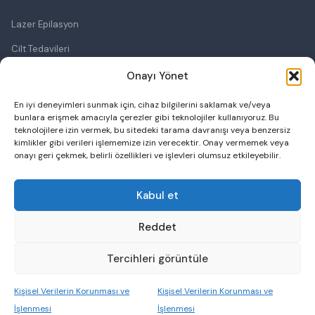
Lazer Epilasyon
Cilt Tedavileri
Lazerle Cilt Tedavileri
Onayı Yönet
Ameliyatsız Cilt Germe
En iyi deneyimleri sunmak için, cihaz bilgilerini saklamak ve/veya
bunlara erişmek amacıyla çerezler gibi teknolojiler kullanıyoruz. Bu
Bölgesel Zayıflama
teknolojilere izin vermek, bu sitedeki tarama davranışı veya benzersiz
kimlikler gibi verileri işlememize izin verecektir. Onay vermemek veya
Botoks
onayı geri çekmek, belirli özellikleri ve işlevleri olumsuz etkileyebilir.
Cilt Dolgusu
Kabul et
Saç Ekimi
Reddet
Tercihleri görüntüle
© 2026 Özel Esmer Life Poliklinik. Tüm hakları saklıdır.
Kişisel Verilerin Korunması ve
Kişisel Verilerin Korunması ve
İşlenmesi
İşlenmesi