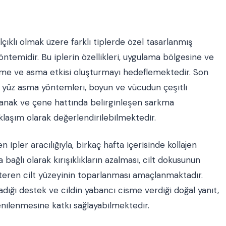
çıklı olmak üzere farklı tiplerde özel tasarlanmış
yöntemidir. Bu iplerin özellikleri, uygulama bölgesine ve
rme ve asma etkisi oluşturmayı hedeflemektedir. Son
yüz asma yöntemleri, boyun ve vücudun çeşitli
 yanak ve çene hattında belirginleşen sarkma
klaşım olarak değerlendirilebilmektedir.
n ipler aracılığıyla, birkaç hafta içerisinde kollajen
ağlı olarak kırışıklıkların azalması, cilt dokusunun
steren cilt yüzeyinin toparlanması amaçlanmaktadır.
ladığı destek ve cildin yabancı cisme verdiği doğal yanıt,
t yenilenmesine katkı sağlayabilmektedir.