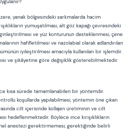
ygulanır?
üzere, yanak bölgesindeki sarkmalarda hacim
ışıklıkların yumuşatılması, alt göz kapağı çevresindeki
lirginleştirilmesi ve yüz konturunun desteklenmesi, çene
larının hafifletilmesi ve nazolabial olarak adlandırılan
ünün iyileştirilmesi amacıyla kullanılan bir işlemdir.
pısı ve şikâyetine göre değişiklik gösterebilmektedir.
ece kısa sürede tamamlanabilen bir yöntemdir.
trollü koşullarda yapılabilmesi, yöntemin öne çıkan
asında cilt içerisinde kollajen üretiminin ve cilt
esi hedeflenmektedir. Böylece ince kırışıklıkların
nel anestezi gerektirmemesi, gerektiğinde belirli