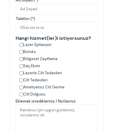
Ad Soyad (*)
Telefon (*)
Hangi hizmet(ler)i istiyorsunuz?
Lazer Epilasyon
Botoks
Bölgesel Zayıflama
Saç Ekimi
Lazerle Cilt Tedavileri
Cilt Tedavileri
Ameliyatsız Cilt Germe
Cilt Dolgusu
Eklemek istedikleriniz / Notlarınız