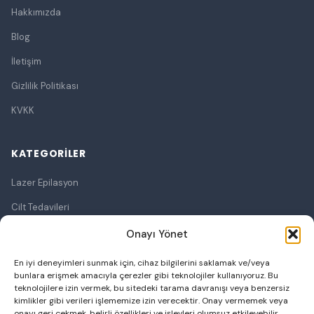
Hakkımızda
Blog
İletişim
Gizlilik Politikası
KVKK
KATEGORILER
Lazer Epilasyon
Cilt Tedavileri
Lazerle Cilt Tedavileri
Onayı Yönet
Ameliyatsız Cilt Germe
En iyi deneyimleri sunmak için, cihaz bilgilerini saklamak ve/veya
bunlara erişmek amacıyla çerezler gibi teknolojiler kullanıyoruz. Bu
Bölgesel Zayıflama
teknolojilere izin vermek, bu sitedeki tarama davranışı veya benzersiz
kimlikler gibi verileri işlememize izin verecektir. Onay vermemek veya
Botoks
onayı geri çekmek, belirli özellikleri ve işlevleri olumsuz etkileyebilir.