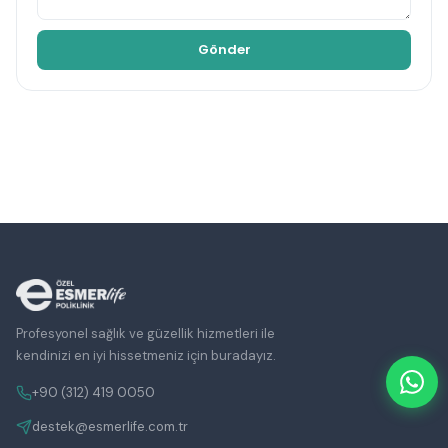
Profesyonel sağlık ve güzellik hizmetleri ile
kendinizi en iyi hissetmeniz için buradayız.
+90 (312) 419 0050
destek@esmerlife.com.tr