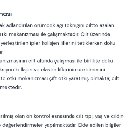
ması
k adlandırılan örümcek ağı tekniğini ciltte azalan
r etki mekanizması ile çalışmaktadır. Cilt üzerinde
leştirilen ipler kollajen liflerini tetiklerken doku
r.
zmasının cilt altında çalışması ile birlikte doku
iyon kollajen ve elastin liflerinin üretilmesini
ikte etki mekanizması çift etki yaratmış olmakta; cilt
mektedir.
lmiş olan ön kontrol esnasında cilt tipi, yaş ve cildin
e değerlendirmeler yapılmaktadır. Elde edilen bilgiler