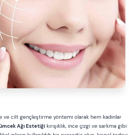
e ve cilt gençleştirme yöntemi olarak hem kadınlar
ümcek Ağı Estetiği
kırışıklık, ince çizgi ve sarkma gibi
l iplerin kullanıldığı bir prosedür olup, kişisel tedavi