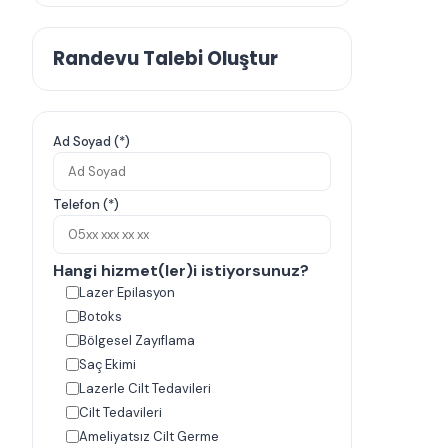
Randevu Talebi Oluştur
Ad Soyad (*)
Telefon (*)
Hangi hizmet(ler)i istiyorsunuz?
Lazer Epilasyon
Botoks
Bölgesel Zayıflama
Saç Ekimi
Lazerle Cilt Tedavileri
Cilt Tedavileri
Ameliyatsız Cilt Germe