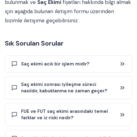
bulunmak ve
Saç Ekimi
fiyatları hakkında bilgi almak
için aşağıda bulunan iletişim formu üzerinden
bizimle iletişime geçebilirsiniz.
Sık Sorulan Sorular
Saç ekimi acılı bir işlem midir?
Saç ekimi genellikle lokal anestezi altında yapılır. Bu
Saç ekimi sonrası iyileşme süreci
nedenle işlem sırasında ağrı hissi çoğu kişide belirgin
nasıldır, kabuklanma ne zaman geçer?
ölçüde azalır; ancak anestezi uygulaması sırasında kısa
süreli batma/yanma hissi yaşanabilir. İşlem sonrasında
donör alanda ve ekim yapılan bölgede hassasiyet,
İşlem sonrası donör alan genellikle sargı ile kapatılır ve
FUE ve FUT saç ekimi arasındaki temel
gerginlik veya hafif ağrı görülebilir. Ağrı algısı kişiden kişiye
çoğu kişide aynı gün taburculuk mümkündür. İlk günlerde
farklar ve iz riski nedir?
değişebileceği için, kullanılan teknik (FUE/FUT gibi), işlem
ekim alanında kızarıklık, hafif şişlik ve kabuklanma
süresi ve kişinin genel sağlık durumu gibi faktörler konfor
görülebilir. İlk yıkama çoğunlukla ertesi gün kontrolle
düzeyini etkileyebilir.
değerlendirilir; uygun görülürse hassas yıkama yapılır.
FUT tekniğinde donör bölgeden saçlı deri şeridi kesi ile