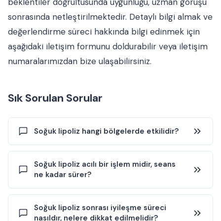
beklentiler doğrultusunda uygunluğu, uzman görüşü
sonrasında netleştirilmektedir. Detaylı bilgi almak ve
değerlendirme süreci hakkında bilgi edinmek için
aşağıdaki iletişim formunu doldurabilir veya iletişim
numaralarımızdan bize ulaşabilirsiniz.
Sık Sorulan Sorular
Soğuk lipoliz hangi bölgelerde etkilidir?
Soğuk lipoliz, diyet ve egzersize rağmen azalmayan,
Soğuk lipoliz acılı bir işlem midir, seans
“lokal” yağ birikimlerinin azaltılmasına yönelik bir
ne kadar sürer?
uygulamadır. En sık karın (özellikle alt karın), bel ve yan
karın, kalça-basen, sırt (sütyen altı), iç/dış bacak, gıdı
(çene altı) ve üst kol bölgesinde tercih edilir. Uygun bölge
Uygulama sırasında bölgeye vakumla tutunan başlık
Soğuk lipoliz sonrası iyileşme süreci
seçimi; yağ dokusunun kalınlığı, cilt yapısı ve kişinin genel
aracılığıyla kontrollü soğutma yapılır. Kişiden kişiye
nasıldır, nelere dikkat edilmelidir?