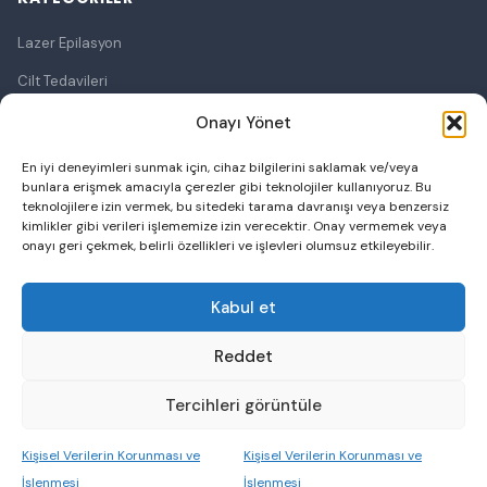
Lazer Epilasyon
Cilt Tedavileri
Lazerle Cilt Tedavileri
Onayı Yönet
Ameliyatsız Cilt Germe
En iyi deneyimleri sunmak için, cihaz bilgilerini saklamak ve/veya
bunlara erişmek amacıyla çerezler gibi teknolojiler kullanıyoruz. Bu
Bölgesel Zayıflama
teknolojilere izin vermek, bu sitedeki tarama davranışı veya benzersiz
kimlikler gibi verileri işlememize izin verecektir. Onay vermemek veya
Botoks
onayı geri çekmek, belirli özellikleri ve işlevleri olumsuz etkileyebilir.
Cilt Dolgusu
Kabul et
Saç Ekimi
Reddet
Tercihleri görüntüle
© 2026 Özel Esmer Life Poliklinik. Tüm hakları saklıdır.
Kişisel Verilerin Korunması ve
Kişisel Verilerin Korunması ve
İşlenmesi
İşlenmesi