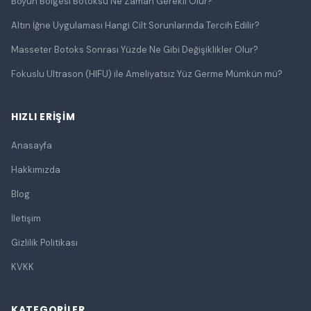
Boyun Bölgesi Botoksu Ne Zaman Gerekli Olur?
Altın İğne Uygulaması Hangi Cilt Sorunlarında Tercih Edilir?
Masseter Botoks Sonrası Yüzde Ne Gibi Değişiklikler Olur?
Fokuslu Ultrason (HIFU) ile Ameliyatsız Yüz Germe Mümkün mü?
HIZLI ERIŞIM
Anasayfa
Hakkımızda
Blog
İletişim
Gizlilik Politikası
KVKK
KATEGORILER