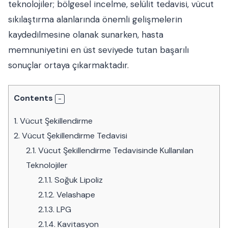
teknolojiler; bölgesel incelme, selülit tedavisi, vücut
sıkılaştırma alanlarında önemli gelişmelerin
kaydedilmesine olanak sunarken, hasta
memnuniyetini en üst seviyede tutan başarılı
sonuçlar ortaya çıkarmaktadır.
Contents
1.
Vücut Şekillendirme
2.
Vücut Şekillendirme Tedavisi
2.1.
Vücut Şekillendirme Tedavisinde Kullanılan
Teknolojiler
2.1.1.
Soğuk Lipoliz
2.1.2.
Velashape
2.1.3.
LPG
2.1.4.
Kavitasyon