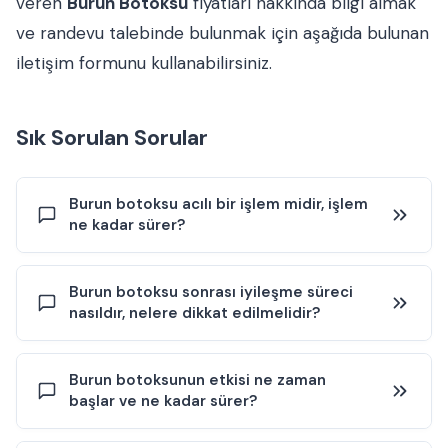
veren
Burun Botoksu
fiyatları hakkında bilgi almak
ve randevu talebinde bulunmak için aşağıda bulunan
iletişim formunu kullanabilirsiniz.
Sık Sorulan Sorular
Burun botoksu acılı bir işlem midir, işlem
ne kadar sürer?
Burun botoksu, ince uçlu iğnelerle belirli kas gruplarına
Burun botoksu sonrası iyileşme süreci
yapılan enjeksiyonlardan oluşur. Ağrı algısı kişiden kişiye
nasıldır, nelere dikkat edilmelidir?
değişmekle birlikte, uygulama öncesi lokal anestezik
krem kullanılması iğne girişine bağlı rahatsızlığı azaltabilir.
İşlem genellikle kısa sürer ve çoğu kişide günlük yaşama
Burun botoksu sonrası genellikle belirgin bir iyileşme
Burun botoksunun etkisi ne zaman
aynı gün dönülebilir. Uygulamanın güvenliği ve doğal
dönemi beklenmez; kişi çoğu zaman aynı gün rutin
başlar ve ne kadar sürer?
sonuçlar açısından, enjeksiyon noktalarının doğru
aktivitelerine dönebilir. Bununla birlikte enjeksiyon
belirlenmesi ve dozun kişiye göre planlanması önemlidir.
bölgelerinde kısa süreli kızarıklık, hassasiyet veya nadiren